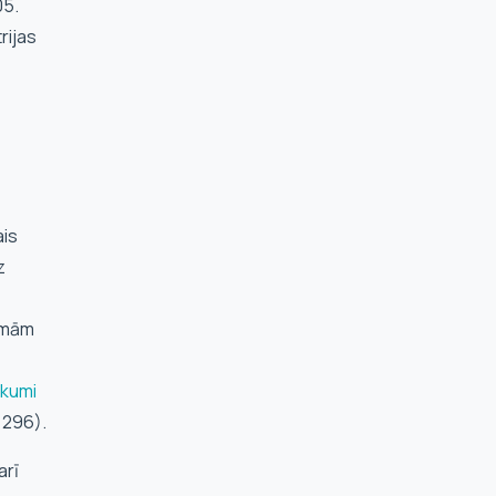
05.
trijas
ais
z
jamām
ikumi
 296).
arī