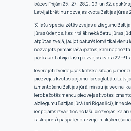
bāzes līnijām 25.-27., 28.2., 29. un 32. apakšraj
Latvijai brētliņu nozvejas kvota Baltijas jūra
3) lašu specializētās zvejas aizliegumu Baltija
jūras ūdeņos, kas ir tālāk nekā četru jūras jū
atpūtas zvejā, ļaujot paturēt lomā tikai vienu
nozvejots pirmais laša īpatnis, kam nogriezta
pārtrauc. Latvijai lašu piezvejas kvota 22.-3
Ievērojot izveidojušos kritisko situāciju men
piezvejas kvotas apjomu, lai saglabātu Latvija
izmantošanu Baltijas jūrā, ministrija secina, 
ierobežotās mencu piezvejas kvotas izmantoš
aizliegumu Baltijas jūrā (arī Rīgas līcī), ir ne
iespējams izvairīties no lašu piezvejas, kā ar
taukspuru) pašpatēriņa zvejā, makšķerēšan