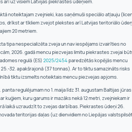
as arī uz visiem Latvijas piekrastes ūdeņiem.
ktā noteiktajam zvejnieki, kas saņēmuši speciālo atļauju (lice
drīkst ar tīkliem zvejot plekstes arī Latvijas teritoriālo ūde
tajiem 20 metriem.
a tipa nespecializēta zveja un nav iespējams izvairīties no
ām, 2026. gadā mencu piezvejas limitu piekrastes zvejai būt
i Padomes regulā (ES)
2025/2454
paredzētās kopējās mencu
) 25.-32. apakšrajonā (37 tonnas). Ar to tiktu samazināts risks
pilnībā tiktu izsmelts noteiktais mencu piezvejas apjoms.
. panta regulējumam no 1. maija līdz 31. augustam Baltijas jūras
r kuģiem, kuru garums ir mazāks nekā 12 metri, zvejniekam ir
ā laikā uzraudzīt to zvejas darbības. Piekrastes ūdeņi 26.
vada teritorijas daļas (uz dienvidiem no Liepājas valstspilsē