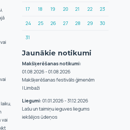
17
18
19
20
21
22
23
u,
ajā
24
25
26
27
28
29
30
31
 vai
Jaunākie notikumi
Makšķerēšanas notikumi:
01.08.2026 - 01.08.2026
vai
Makšķerēšanas festivāls ģimenēm
| Limbaži
Liegumi:
01.01.2026 - 31.12.2026
aiku,
Lašu un taimiņu ieguves liegums
n
iekšējos ūdeņos
 vai
ikt