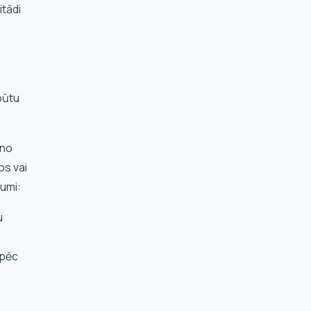
itādi
būtu
 no
os vai
kumi:
u
 pēc