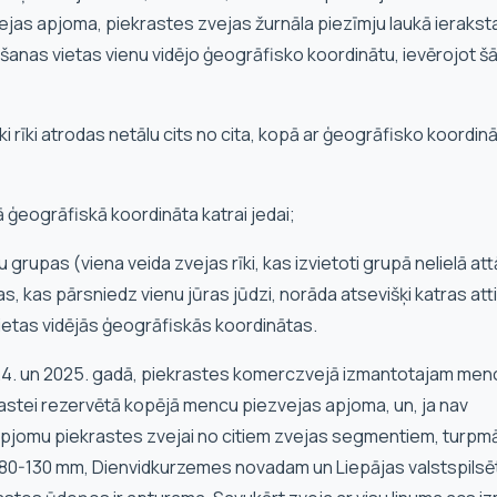
vejas apjoma, piekrastes zvejas žurnāla piezīmju laukā ierakst
šanas vietas vienu vidējo ģeogrāfisko koordinātu, ievērojot š
i rīki atrodas netālu cits no cita, kopā ar ģeogrāfisko koordin
jā ģeogrāfiskā koordināta katrai jedai;
rīku grupas (viena veida zvejas rīki, kas izvietoti grupā nelielā a
tas, kas pārsniedz vienu jūras jūdzi, norāda atsevišķi katras at
vietas vidējās ģeogrāfiskās koordinātas.
2024. un 2025. gadā, piekrastes komerczvejā izmantotajam men
stei rezervētā kopējā mencu piezvejas apjoma, un, ja nav
apjomu piekrastes zvejai no citiem zvejas segmentiem, turpm
s ir 80-130 mm, Dienvidkurzemes novadam un Liepājas valstspils