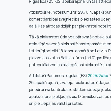
Rīgas līča) 25.-32. apakšrajonā, un tas attiec
Atbilstoši MK noteikumu Nr. 296 6.4. apakšpun
komercdarbībai zvejniecībā piekrastes ūdeņos, 
daļā, kas atrodas dziļāk par piekrastei noteik
Tā kā piekrastes ūdeņos pārsvarā notiek jaukt
attiecīgā sezonā piekrastē sastopamām menc
lietderīgi noteikt 18 tonnu apmērā no Latvija
piezvejas kvotas Baltijas jūras (arī Rīgas līča
potenciālai zvejas aizliegšanai piekrastē, ja 
Atbilstoši Padomes regulas (ES)
2025/2454
7
26. apakšrajonā, zvejojot piekrastes ūdeņos a
jānodrošina kontroles iestādēm iespēja jebkur
apakšrajonā piekļaujas pie Dienvidkurzemes no
un pie Liepājas valstspilsētas.