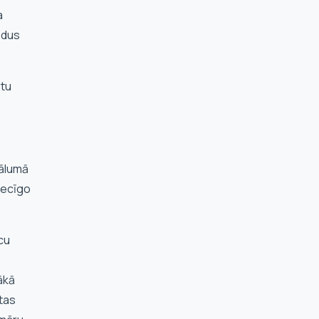
a
ādus
ātu
ttālumā
tiecīgo
cu
ākā
ētas