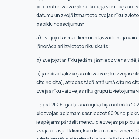
procentus vai vairāk no kopējā visu zivju noz
datumu un zvejā izmantoto zvejas rīku izvieto
papildu nosacījumus:
a) zvejojot ar murdiem un stāvvadiem, ja vairāk
jānorāda arī izvietoto rīku skaits;
b) zvejojot ar tīklu jedām, jāsniedz viena vidē
c) ja individuāli zvejas rīki vai vairāku zvejas 
cits no cita), atrodas tādā attālumā cita no ci
zvejas rīku vai zvejas rīku grupu izvietojuma 
Tāpat 2026. gadā, analogi kā bija noteikts 
piezvejas apjomam sasniedzot 80 % no piekra
iespējams pārdalīt mencu piezvejas papildu 
zveja ar zivju tīkliem, kuru linuma acs izmēr