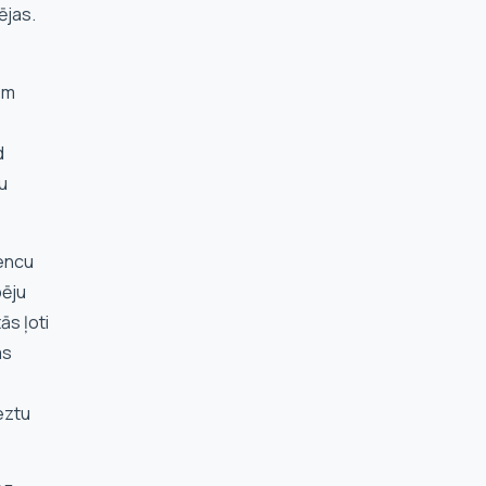
ējas.
dām
d
u
mencu
pēju
ās ļoti
as
eztu