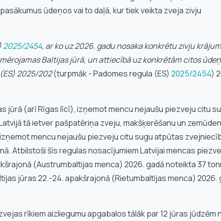
 pasākumus ūdeņos vai to daļā, kur tiek veikta zveja zivju
)
2025/2454
, ar ko uz 2026. gadu nosaka konkrētu zivju krāju
emērojamas Baltijas jūrā, un attiecībā uz konkrētām citos ūde
 (ES) 2025/202
(turpmāk - Padomes regula (ES)
2025/2454
) 
s jūrā (arī Rīgas līcī), izņemot mencu nejaušu piezveju citu s
Latvijā tā ietver pašpatēriņa zveju, makšķerēšanu un zemūde
ī), izņemot mencu nejaušu piezveju citu sugu atpūtas zvejniecī
jonā. Atbilstoši šīs regulas nosacījumiem Latvijai mencas piezv
 apakšrajonā (Austrumbaltijas menca) 2026. gadā noteikta 37 to
tijas jūras 22.-24. apakšrajonā (Rietumbaltijas menca) 2026
zvejas rīkiem aizliegumu apgabalos tālāk par 12 jūras jūdzēm 