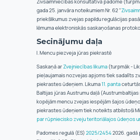
Zivsaimniecības konsultatīvā padome (turpmāk
gada 25. janvāra noteikumiem Nr. 62 "
Zivsaim
priekšlikumus zvejas papildu regulācijas pas
lēmuma elektroniskās saskaņošanas protokol
Secinājumu daļa
I. Mencu piezveja jūras piekrastē
Saskaņā ar
Zvejniecības likuma
(turpmāk - Li
pieļaujamais nozvejas apjoms tiek sadalīts zve
piekrastes ūdeņiem. Likuma
11. panta
ceturtās
Baltijas jūras Austrumu daļā (Austrumbaltija
kopējām mencu zvejas iespējām šajos ūdeņos
piekrastes ūdeņiem tiek noteikts atbilstoši Mi
par rūpniecisko zveju teritoriālajos ūdeņo
Padomes regulā (ES)
2025/2454
2026. gadā p