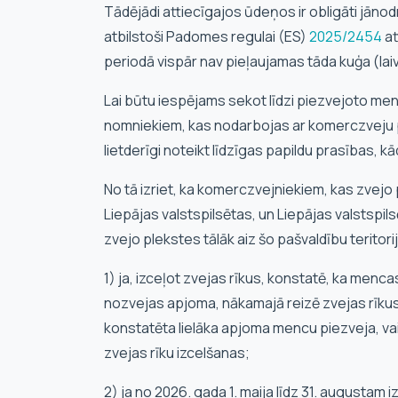
Tādējādi attiecīgajos ūdeņos ir obligāti jānod
atbilstoši Padomes regulai (ES)
2025/2454
at
periodā vispār nav pieļaujamas tāda kuģa (lai
Lai būtu iespējams sekot līdzi piezvejoto m
nomniekiem, kas nodarbojas ar komerczveju 
lietderīgi noteikt līdzīgas papildu prasības, k
No tā izriet, ka komerczvejniekiem, kas zvej
Liepājas valstspilsētas, un Liepājas valstspil
zvejo plekstes tālāk aiz šo pašvaldību terito
1) ja, izceļot zvejas rīkus, konstatē, ka menc
nozvejas apjoma, nākamajā reizē zvejas rīkus 
konstatēta lielāka apjoma mencu piezveja, vai
zvejas rīku izcelšanas;
2) ja no 2026. gada 1. maija līdz 31. augustam