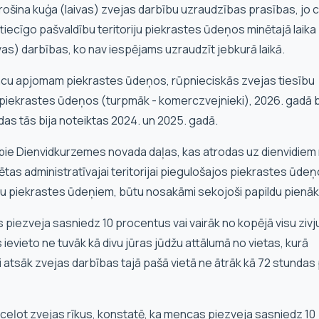
rošina kuģa (laivas) zvejas darbību uzraudzības prasības, jo c
tiecīgo pašvaldību teritoriju piekrastes ūdeņos minētajā laika
vas) darbības, ko nav iespējams uzraudzīt jebkurā laikā.
encu apjomam piekrastes ūdeņos, rūpnieciskās zvejas tiesību
piekrastes ūdeņos (turpmāk - komerczvejnieki), 2026. gadā 
ādas tās bija noteiktas 2024. un 2025. gadā.
o pie Dienvidkurzemes novada daļas, kas atrodas uz dienvidiem
sētas administratīvajai teritorijai piegulošajos piekrastes ūdeņ
riju piekrastes ūdeņiem, būtu nosakāmi sekojoši papildu pienā
as piezveja sasniedz 10 procentus vai vairāk no kopējā visu zivj
ievieto ne tuvāk kā divu jūras jūdžu attālumā no vietas, kurā
 atsāk zvejas darbības tajā pašā vietā ne ātrāk kā 72 stundas
 izceļot zvejas rīkus, konstatē, ka mencas piezveja sasniedz 10