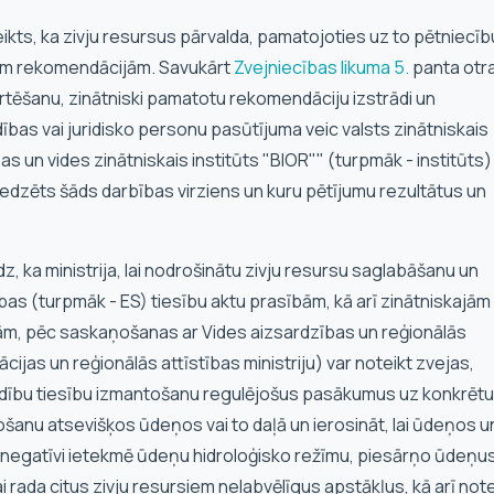
eikts, ka zivju resursus pārvalda, pamatojoties uz to pētniecīb
ām rekomendācijām. Savukārt
Zvejniecības likuma
5.
panta otr
ovērtēšanu, zinātniski pamatotu rekomendāciju izstrādi un
ības vai juridisko personu pasūtījuma veic valsts zinātniskais
as un vides zinātniskais institūts "BIOR"" (turpmāk - institūts)
aredzēts šāds darbības virziens un kuru pētījumu rezultātus un
, ka ministrija, lai nodrošinātu zivju resursu saglabāšanu un
as (turpmāk - ES) tiesību aktu prasībām, kā arī zinātniskajām 
m, pēc saskaņošanas ar Vides aizsardzības un reģionālās
ācijas un reģionālās attīstības ministriju) var noteikt zvejas,
u tiesību izmantošanu regulējošus pasākumus uz konkrētu l
tošanu atsevišķos ūdeņos vai to daļā un ierosināt, lai ūdeņos u
s negatīvi ietekmē ūdeņu hidroloģisko režīmu, piesārņo ūdeņus
i rada citus zivju resursiem nelabvēlīgus apstākļus, kā arī note