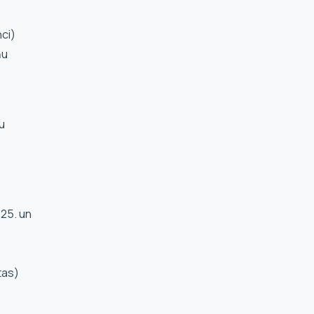
nci)
ņu
u
 25. un
tas)