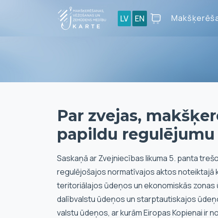
Makšķerēša
LV
EN
Par zvejas, makšķ
papildu regulējumu 
Saskaņā ar Zvejniecības likuma 5. panta trešo
regulējošajos normatīvajos aktos noteiktajā 
teritoriālajos ūdeņos un ekonomiskās zonas 
dalībvalstu ūdeņos un starptautiskajos ūdeņos,
valstu ūdeņos, ar kurām Eiropas Kopienai ir n