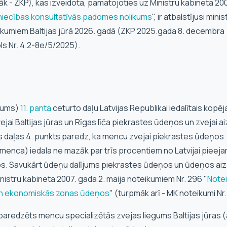
 - ZKP), kas izveidota, pamatojoties uz Ministru kabineta 20
niecības konsultatīvās padomes nolikums
", ir atbalstījusi minis
ākumiem Baltijas jūrā 2026. gadā (ZKP 2025.gada 8. decembra
s Nr. 4.2-8e/5/2025).
kums)
11. panta
ceturto daļu Latvijas Republikai iedalītais kopēj
jai Baltijas jūras un Rīgas līča piekrastes ūdeņos un zvejai ai
 daļas 4. punkts paredz, ka mencu zvejai piekrastes ūdeņos
s menca) iedala ne mazāk par trīs procentiem no Latvijai piee
. Savukārt ūdeņu dalījums piekrastes ūdeņos un ūdeņos aiz
nistru kabineta 2007. gada 2. maija noteikumiem Nr. 296 "
Note
s un ekonomiskās zonas ūdeņos
" (turpmāk arī - MK noteikumi Nr.
aredzēts mencu specializētās zvejas liegums Baltijas jūras (