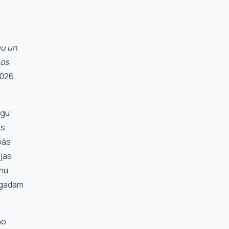
mu un
ņos
2026.
ugu
ns
bās
ejas
nnu
. gadam
no