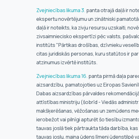
Zvejniecības likuma
3.
panta otrajā daļā ir not
ekspertu novērtējumu un zinātniski pamatot
daļā ir noteikts, ka zivju resursu uzskaiti, n
zivsaimniecisko ekspertīzi pēc valsts, pašvald
institūts "Pārtikas drošības, dzīvnieku veselīb
citas juridiskās personas, kuru statūtos ir p
atzinumus izvērtē institūts.
Zvejniecības likuma
16.
panta pirmā daļa paredz
aizsardzību, pamatojoties uz Eiropas Savienīb
Dabas aizsardzības pārvaldes rekomendācijā
attīstības ministriju (šobrīd - Viedās administr
makšķerēšanas, vēžošanas un zemūdens medīb
ierobežot vai pilnīgi apturēt šo tiesību izman
tauvas joslā tiek pārtraukta tāda darbība, ka
tauvas joslu, maina ūdens līmeni ūdenstilpē va