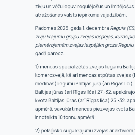
zivju un vēžu ieguvi regulējošus un limitējošus
atražošanas valsts iepirkuma vajadzībām.
Padomes 2025. gada 1. decembra
Regula (ES
zivju krājumu grupu zvejas iespējas, kuras pi
piemērojamām zvejas iespējām groza Regulu
gadā paredz:
1) mencas specializētās zvejas liegumu Baltija
komerczvejā, kā arī mencas atpūtas zvejas (
medības) liegumu Baltijas jūrā (arī Rīgas līc
Baltijas jūras (arī Rīgas līča) 27.-32. apakšra
kvota Baltijas jūras (arī Rīgas līča) 25.-32.
apmērā, savukārt mencas piezvejas kvota Bal
ir noteikta 10 tonnu apmērā;
2) pelaģisko sugu krājumu zvejas ar aktīviem 