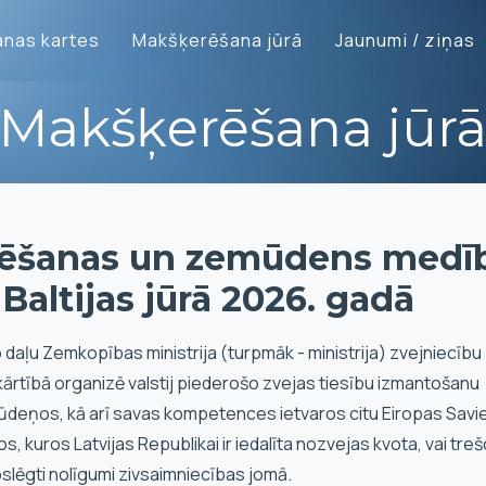
nas kartes
Makšķerēšana jūrā
Jaunumi / ziņas
Makšķerēšana jūr
erēšanas un zemūdens medī
Baltijas jūrā 2026. gadā
 daļu Zemkopības ministrija (turpmāk - ministrija) zvejniecību
kārtībā organizē valstij piederošo zvejas tiesību izmantošanu
ūdeņos, kā arī savas kompetences ietvaros citu Eiropas Savi
 kuros Latvijas Republikai ir iedalīta nozvejas kvota, vai treš
oslēgti nolīgumi zivsaimniecības jomā.