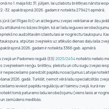
onā no 1. maija līdz 31. jūlijam, lai uzlabotu brētliņas nārsta iesp
s 22.-32. apakšrajonā 2026. gadam ir noteikta 27942 t apmērā;
s jūrā (arī Rīgas līcī) un aizliegumu zvejas veikšanai ar āķu je
džu attālumā no bāzes līnijām, kā arī lašu ieguves ierobežojumu
 iepriekš no audzētavām izlaistu lasi ar nogrieztu taukspuru. Ka
 taukspura, atpūtas zvejnieks uz atlikušo dienas daļu laša zvej
1. apakšrajonā 2026. gadam ir noteikta 3366 gab. apmērā.
cu zvejā un Padomes regulā (ES)
2025/2454
noteikto nelielo 
s zvejniekiem reņģu, brētliņu, plekstu un citu sugu zvejas ies
ka ir nepieciešams paredzēt papildu nosacījumus Latvijai noteikt
anai 2026. gadā. Turklāt, ņemot vērā lašu specializētās zvej
pieciešams ieviest papildu regulāciju arī taimiņu zvejā, kurā nav
ī noteikt lomā paturamo lašu ierobežojumu (viens lasis ar nogri
ā un zemūdens medībās.