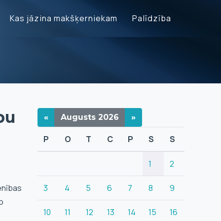
Kas jāzina makšķerniekam
Palīdzība
ā
bu
«
Augusts
2026
»
P
O
T
C
P
S
S
1
2
enības
3
4
5
6
7
8
9
o
10
11
12
13
14
15
16