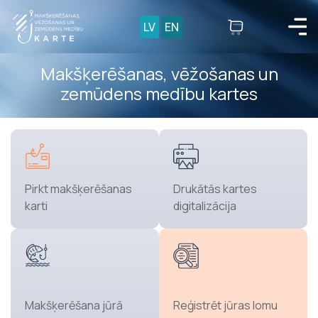
LV
EN
Makšķerēšanas, vēžošanas un
zemūdens medību kartes
Pirkt makšķerēšanas
Drukātās kartes
karti
digitalizācija
Makšķerēšana jūrā
Reģistrēt jūras lomu