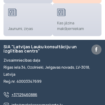
Kas jāzina
Jaunumi, ziņas
makšķerniekam
SIA "Latvijas Lauku konsultāciju un
izglītības centrs"
Zivsaimniecības daļa
Rīgas iela 34, Ozolnieki, Jelgavas novads, LV-3018,
Latvija
Reģ.nr. 40003347699
+37129460886