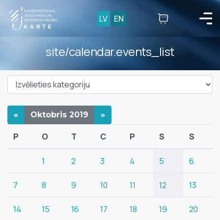
LV
EN
site/calendar.events_list
«
Oktobris
2019
»
P
O
T
C
P
S
S
1
2
3
4
5
6
7
8
9
10
11
12
13
14
15
16
17
18
19
20