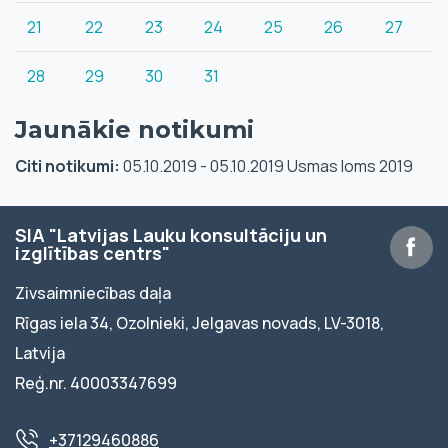
21
22
23
24
25
26
27
28
29
30
31
Jaunākie notikumi
Citi notikumi:
05.10.2019 - 05.10.2019 Usmas loms 2019
SIA "Latvijas Lauku konsultāciju un
izglītības centrs"
Zivsaimniecības daļa
Rīgas iela 34, Ozolnieki, Jelgavas novads, LV-3018,
Latvija
Reģ.nr. 40003347699
+37129460886