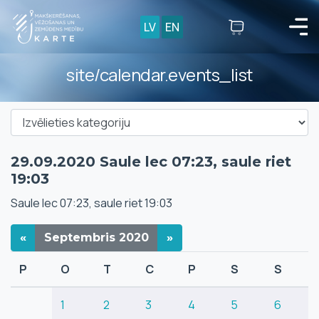
LV
EN
site/calendar.events_list
29.09.2020 Saule lec 07:23, saule riet
19:03
Saule lec 07:23, saule riet 19:03
«
Septembris
2020
»
P
O
T
C
P
S
S
1
2
3
4
5
6