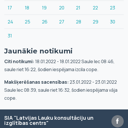
17
18
19
20
21
22
23
24
25
26
27
28
29
30
31
Jaunākie notikumi
Citi notikumi:
18.01.2022 - 18.01.2022 Saule lec 08:46,
saule riet 16:22, šodien iespējama izcila cope.
Makšķerēšanas sacensības:
23.01.2022 - 23.01.2022
Saule lec 08:39, saule riet 16:32, šodien iespējama vāja
cope.
SIA "Latvijas Lauku konsultāciju un
izglītības centrs"