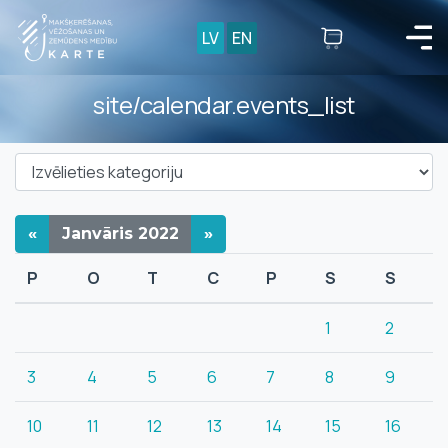
LV
EN
site/calendar.events_list
«
Janvāris
2022
»
P
O
T
C
P
S
S
1
2
3
4
5
6
7
8
9
10
11
12
13
14
15
16