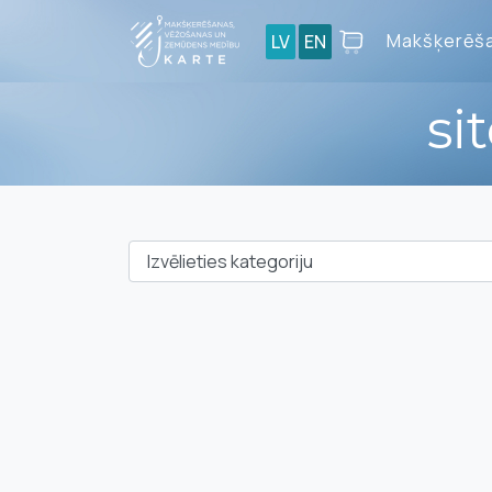
Makšķerēša
LV
EN
si