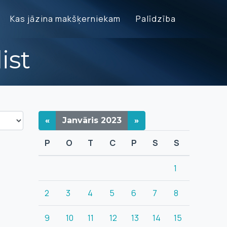
Kas jāzina makšķerniekam
Palīdzība
ist
«
Janvāris
2023
»
P
O
T
C
P
S
S
1
2
3
4
5
6
7
8
9
10
11
12
13
14
15