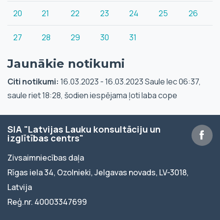
20
21
22
23
24
25
26
27
28
29
30
31
Jaunākie notikumi
Citi notikumi:
16.03.2023 - 16.03.2023 Saule lec 06:37,
saule riet 18:28, šodien iespējama ļoti laba cope
SIA "Latvijas Lauku konsultāciju un
izglītības centrs"
Zivsaimniecības daļa
Rīgas iela 34, Ozolnieki, Jelgavas novads, LV-3018,
Latvija
Reģ.nr. 40003347699