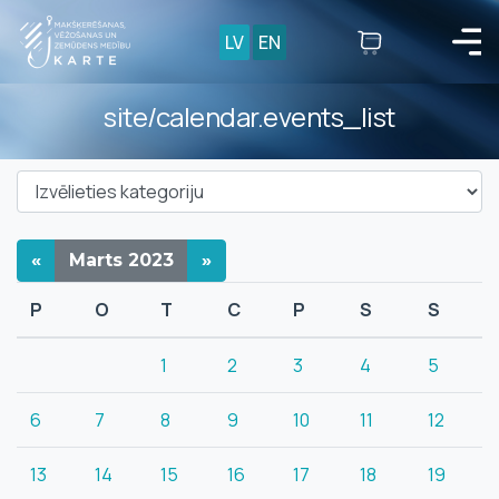
LV
EN
site/calendar.events_list
«
Marts
2023
»
P
O
T
C
P
S
S
1
2
3
4
5
6
7
8
9
10
11
12
13
14
15
16
17
18
19