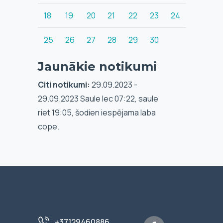
18
19
20
21
22
23
24
25
26
27
28
29
30
Jaunākie notikumi
Citi notikumi:
29.09.2023 -
29.09.2023 Saule lec 07:22, saule
riet 19:05, šodien iespējama laba
cope.
+37129460886