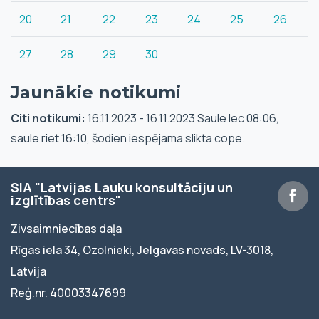
20
21
22
23
24
25
26
27
28
29
30
Jaunākie notikumi
Citi notikumi:
16.11.2023 - 16.11.2023 Saule lec 08:06,
saule riet 16:10, šodien iespējama slikta cope.
SIA "Latvijas Lauku konsultāciju un
izglītības centrs"
Zivsaimniecības daļa
Rīgas iela 34, Ozolnieki, Jelgavas novads, LV-3018,
Latvija
Reģ.nr. 40003347699