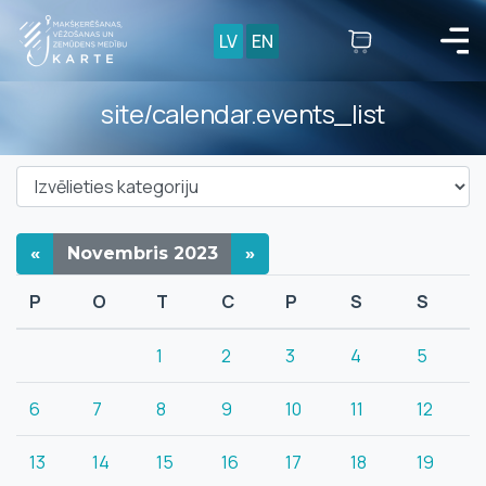
LV
EN
site/calendar.events_list
«
Novembris
2023
»
P
O
T
C
P
S
S
1
2
3
4
5
6
7
8
9
10
11
12
13
14
15
16
17
18
19