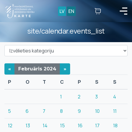
LV
EN
site/calendar.events_list
«
Februāris
2024
»
P
O
T
C
P
S
S
1
2
3
4
5
6
7
8
9
10
11
12
13
14
15
16
17
18