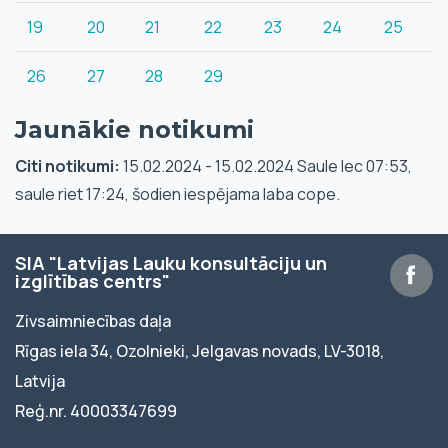
19
20
21
22
23
24
25
26
27
28
29
Jaunākie notikumi
Citi notikumi:
15.02.2024 - 15.02.2024 Saule lec 07:53,
saule riet 17:24, šodien iespējama laba cope.
SIA "Latvijas Lauku konsultāciju un
izglītības centrs"
Zivsaimniecības daļa
Rīgas iela 34, Ozolnieki, Jelgavas novads, LV-3018,
Latvija
Reģ.nr. 40003347699