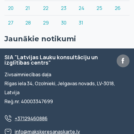
20
21
22
23
24
25
26
27
28
29
30
31
Jaunākie notikumi
SIA "Latvijas Lauku konsultāciju un
izglītības centrs"
Zivsaimniecības daļa
Rīgas iela 34, Ozolnieki, Jelgavas novads, LV-3018,
Latvija
Reģ.nr. 40003347699
+37129460886
info@makskeresanaskarte.lv