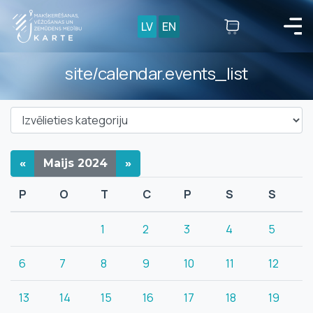
LV
EN
site/calendar.events_list
«
Maijs
2024
»
P
O
T
C
P
S
S
1
2
3
4
5
6
7
8
9
10
11
12
13
14
15
16
17
18
19