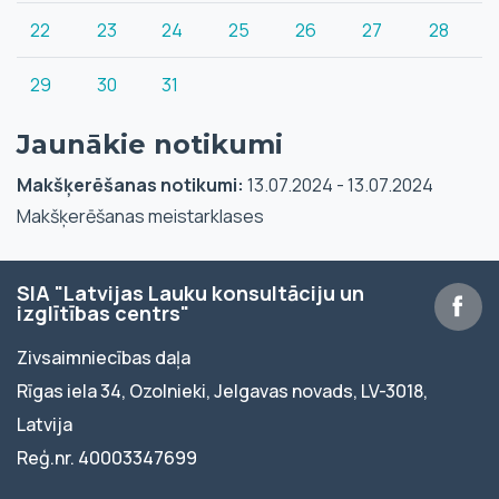
22
23
24
25
26
27
28
29
30
31
Jaunākie notikumi
Makšķerēšanas notikumi:
13.07.2024 - 13.07.2024
Makšķerēšanas meistarklases
SIA "Latvijas Lauku konsultāciju un
izglītības centrs"
Zivsaimniecības daļa
Rīgas iela 34, Ozolnieki, Jelgavas novads, LV-3018,
Latvija
Reģ.nr. 40003347699