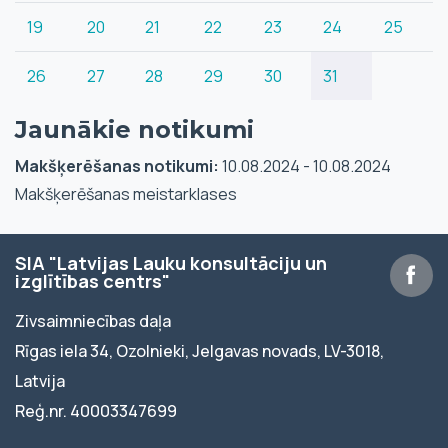
19
20
21
22
23
24
25
26
27
28
29
30
31
Jaunākie notikumi
Makšķerēšanas notikumi:
10.08.2024 - 10.08.2024
Makšķerēšanas meistarklases
SIA "Latvijas Lauku konsultāciju un
izglītības centrs"
Zivsaimniecības daļa
Rīgas iela 34, Ozolnieki, Jelgavas novads, LV-3018,
Latvija
Reģ.nr. 40003347699