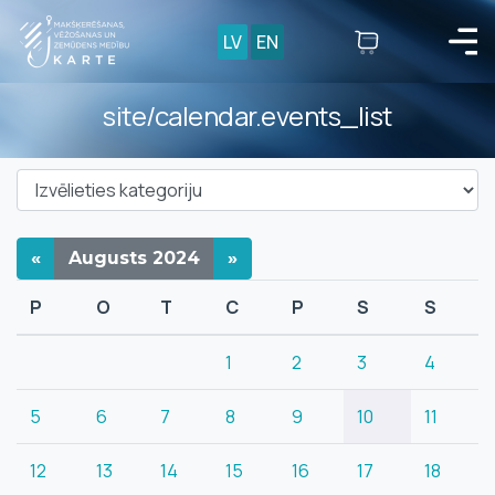
LV
EN
site/calendar.events_list
«
Augusts
2024
»
P
O
T
C
P
S
S
1
2
3
4
5
6
7
8
9
10
11
12
13
14
15
16
17
18