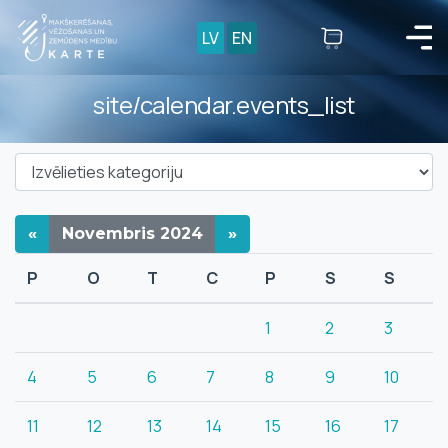
LV
EN
site/calendar.events_list
«
Novembris
2024
»
P
O
T
C
P
S
S
1
2
3
4
5
6
7
8
9
10
11
12
13
14
15
16
17