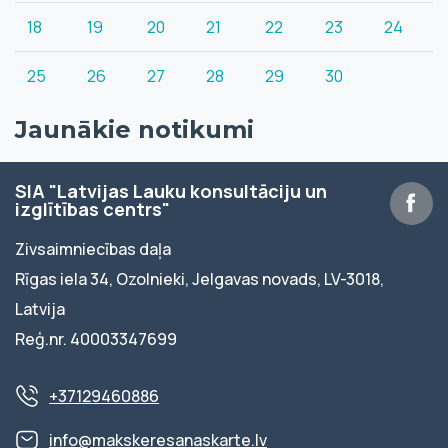
18
19
20
21
22
23
24
25
26
27
28
29
30
Jaunākie notikumi
SIA "Latvijas Lauku konsultāciju un
izglītības centrs"
Zivsaimniecības daļa
Rīgas iela 34, Ozolnieki, Jelgavas novads, LV-3018,
Latvija
Reģ.nr. 40003347699
+37129460886
info@makskeresanaskarte.lv