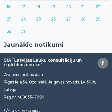
16
17
18
19
20
21
22
23
24
25
26
27
28
29
30
31
Jaunākie notikumi
SIA "Latvijas Lauku konsultāciju un
izglītības centrs"
Zivsaimniecības daļa
Rīgas iela 34, Ozolnieki, Jelgavas novads, LV-3018,
Latvija
Reģ.nr. 40003347699
+37129460886