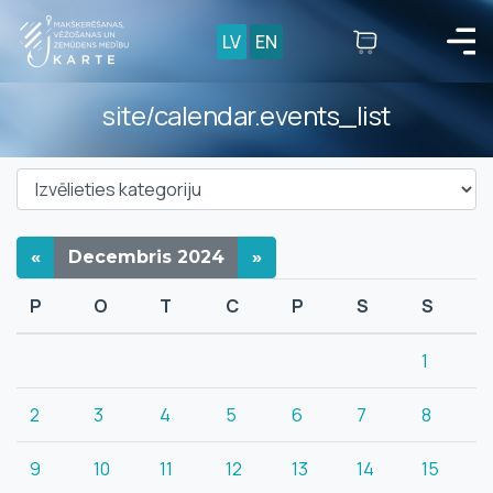
LV
EN
site/calendar.events_list
«
Decembris
2024
»
P
O
T
C
P
S
S
1
2
3
4
5
6
7
8
9
10
11
12
13
14
15