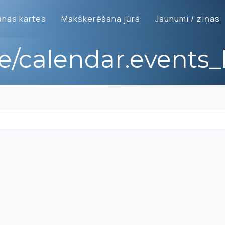
nas kartes
Makšķerēšana jūrā
Jaunumi / ziņas
te/calendar.events_l