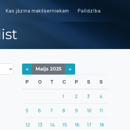
Kas jāzina makšķerniekam
Palīdzība
ist
«
Maijs
2025
»
P
O
T
C
P
S
S
1
2
3
4
5
6
7
8
9
10
11
12
13
14
15
16
17
18