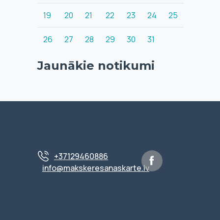
19
20
21
22
23
24
25
26
27
28
29
30
31
Jaunākie notikumi
+37129460886
info@makskeresanaskarte.lv