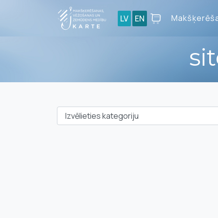
Makšķerēša
LV
EN
si