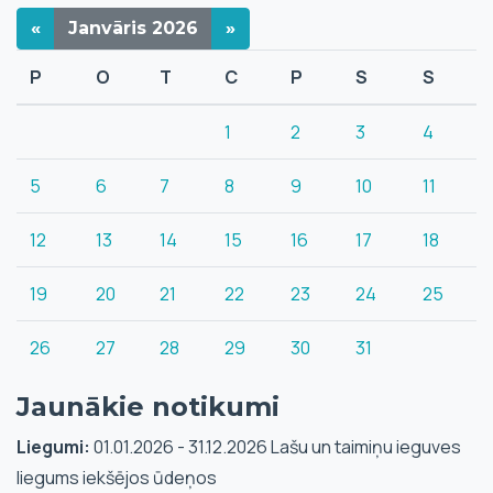
«
Janvāris
2026
»
P
O
T
C
P
S
S
1
2
3
4
5
6
7
8
9
10
11
12
13
14
15
16
17
18
19
20
21
22
23
24
25
26
27
28
29
30
31
Jaunākie notikumi
Liegumi:
01.01.2026 - 31.12.2026 Lašu un taimiņu ieguves
liegums iekšējos ūdeņos