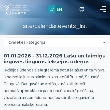
LV
EN
site/calendar.events_list
01.01.2026 - 31.12.2026 Lašu un taimiņu
ieguves liegums iekšējos ūdeņos
Iekšējos ūdeņos aizliegts lomā paturēt lašus un taimiņus,
izņemot lašus un taimiņus, kas iegūti Buļļupē, Sausajā
Daugavā, Daugavā* un vietās, kurās atbilstoši
normatīvajiem aktiem par licencēto makšķerēšanu,
vēžošanu un zemūdens medību kārtību organizēta
licencētā makšķerēšana.