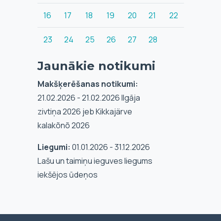
16
17
18
19
20
21
22
23
24
25
26
27
28
Jaunākie notikumi
Makšķerēšanas notikumi:
21.02.2026 - 21.02.2026 Ilgāja
zivtiņa 2026 jeb Kikkajärve
kalakõnõ 2026
Liegumi:
01.01.2026 - 31.12.2026
Lašu un taimiņu ieguves liegums
iekšējos ūdeņos