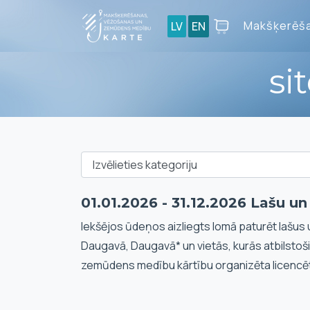
Makšķerēša
LV
EN
si
01.01.2026 - 31.12.2026 Lašu u
Iekšējos ūdeņos aizliegts lomā paturēt lašus 
Daugavā, Daugavā* un vietās, kurās atbilstoš
zemūdens medību kārtību organizēta licencē