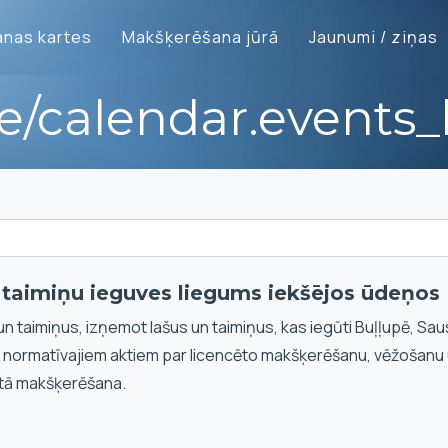
nas kartes
Makšķerēšana jūrā
Jaunumi / ziņas
te/calendar.events_l
n taimiņu ieguves liegums iekšējos ūdeņos
un taimiņus, izņemot lašus un taimiņus, kas iegūti Buļļupē, Sau
i normatīvajiem aktiem par licencēto makšķerēšanu, vēžošanu
tā makšķerēšana.