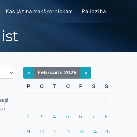
Kas jāzina makšķerniekam
Palīdzība
ist
«
Februāris
2026
»
P
O
T
C
P
S
S
sajā
1
 un
2
3
4
5
6
7
8
9
10
11
12
13
14
15