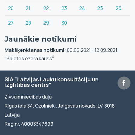
20
21
22
23
24
25
26
27
28
29
30
Jaunākie notikumi
Makšķerēšanas notikumi:
09.09.2021 - 12.09.2021
"Baļotes ezera kauss"
SIA "Latvijas Lauku konsultāciju un
izglītības centrs"
Zivsaimniecības daļa
Rīgas iela 34, Ozolnieki, Jelgavas novads, LV-3018,
Latvija
Reģ.nr. 40003347699