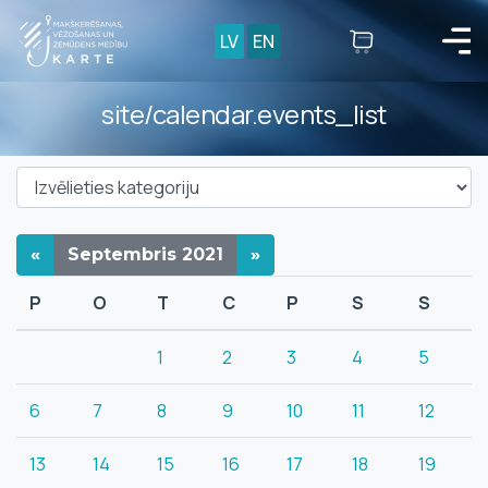
LV
EN
site/calendar.events_list
«
Septembris
2021
»
P
O
T
C
P
S
S
1
2
3
4
5
6
7
8
9
10
11
12
13
14
15
16
17
18
19