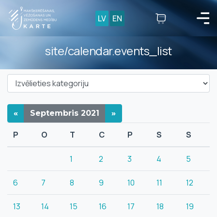
LV
EN
site/calendar.events_list
«
Septembris
2021
»
P
O
T
C
P
S
S
1
2
3
4
5
6
7
8
9
10
11
12
13
14
15
16
17
18
19