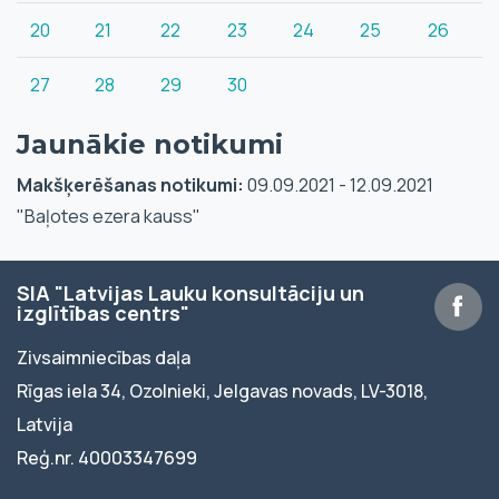
20
21
22
23
24
25
26
27
28
29
30
Jaunākie notikumi
Makšķerēšanas notikumi:
09.09.2021 - 12.09.2021
"Baļotes ezera kauss"
SIA "Latvijas Lauku konsultāciju un
izglītības centrs"
Zivsaimniecības daļa
Rīgas iela 34, Ozolnieki, Jelgavas novads, LV-3018,
Latvija
Reģ.nr. 40003347699