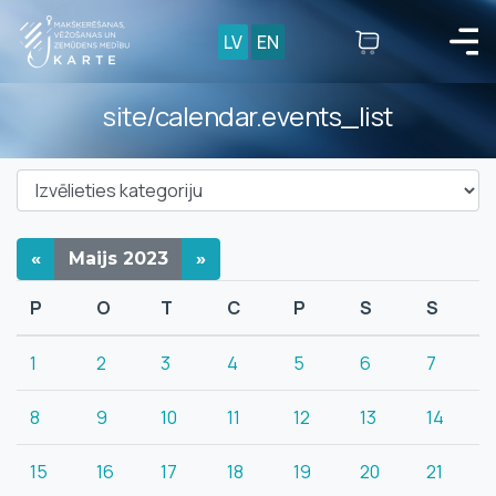
LV
EN
site/calendar.events_list
«
Maijs
2023
»
P
O
T
C
P
S
S
1
2
3
4
5
6
7
8
9
10
11
12
13
14
15
16
17
18
19
20
21