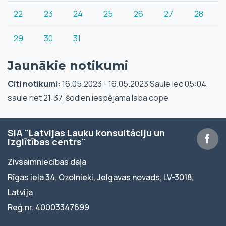
22
23
24
25
26
27
28
29
30
31
Jaunākie notikumi
Citi notikumi:
16.05.2023 - 16.05.2023 Saule lec 05:04,
saule riet 21:37, šodien iespējama laba cope
SIA "Latvijas Lauku konsultāciju un
izglītības centrs"
Zivsaimniecības daļa
Rīgas iela 34, Ozolnieki, Jelgavas novads, LV-3018,
Latvija
Reģ.nr. 40003347699