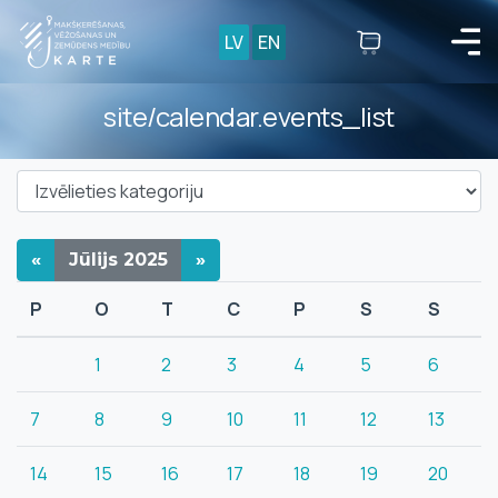
LV
EN
site/calendar.events_list
«
Jūlijs
2025
»
P
O
T
C
P
S
S
1
2
3
4
5
6
7
8
9
10
11
12
13
14
15
16
17
18
19
20