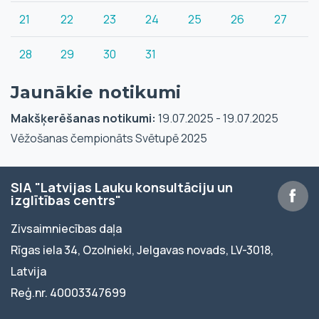
21
22
23
24
25
26
27
28
29
30
31
Jaunākie notikumi
Makšķerēšanas notikumi:
19.07.2025 - 19.07.2025
Vēžošanas čempionāts Svētupē 2025
SIA "Latvijas Lauku konsultāciju un
izglītības centrs"
Zivsaimniecības daļa
Rīgas iela 34, Ozolnieki, Jelgavas novads, LV-3018,
Latvija
Reģ.nr. 40003347699