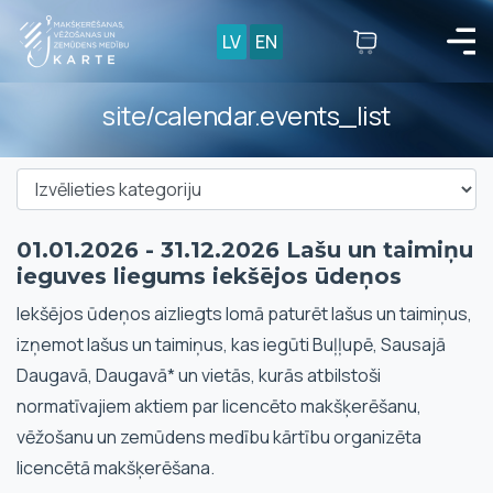
LV
EN
site/calendar.events_list
01.01.2026 - 31.12.2026 Lašu un taimiņu
ieguves liegums iekšējos ūdeņos
Iekšējos ūdeņos aizliegts lomā paturēt lašus un taimiņus,
izņemot lašus un taimiņus, kas iegūti Buļļupē, Sausajā
Daugavā, Daugavā* un vietās, kurās atbilstoši
normatīvajiem aktiem par licencēto makšķerēšanu,
vēžošanu un zemūdens medību kārtību organizēta
licencētā makšķerēšana.