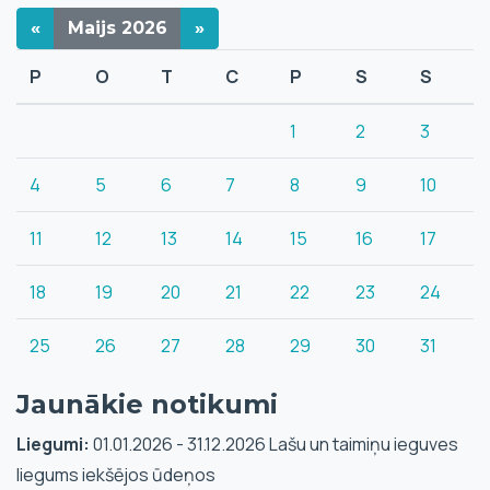
«
Maijs
2026
»
P
O
T
C
P
S
S
1
2
3
4
5
6
7
8
9
10
11
12
13
14
15
16
17
18
19
20
21
22
23
24
25
26
27
28
29
30
31
Jaunākie notikumi
Liegumi:
01.01.2026 - 31.12.2026 Lašu un taimiņu ieguves
liegums iekšējos ūdeņos