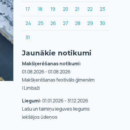
17
18
19
20
21
22
23
24
25
26
27
28
29
30
31
Jaunākie notikumi
Makšķerēšanas notikumi:
01.08.2026 - 01.08.2026
Makšķerēšanas festivāls ģimenēm
| Limbaži
Liegumi:
01.01.2026 - 31.12.2026
Lašu un taimiņu ieguves liegums
iekšējos ūdeņos