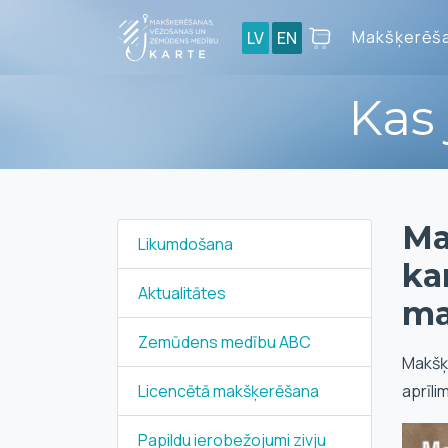
Makšķerēša
LV
EN
Kas
Ma
Likumdošana
ka
Aktualitātes
mar
Zemūdens medību ABC
Makšķe
Licencētā makšķerēšana
aprīli
Papildu ierobežojumi zivju