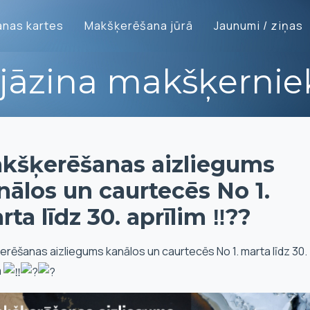
nas kartes
Makšķerēšana jūrā
Jaunumi / ziņas
 jāzina makšķerni
kšķerēšanas aizliegums
nālos un caurtecēs No 1.
ta līdz 30. aprīlim ‼️??
rēšanas aizliegums kanālos un caurtecēs No 1. marta līdz 30.
m