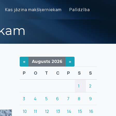
Kas jāzina makšķerniekam
Palīdzība
ekam
«
Augusts
2026
»
P
O
T
C
P
S
S
1
2
3
4
5
6
7
8
9
10
11
12
13
14
15
16