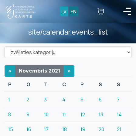
LV
EN
site/calendar.events_list
«
Novembris
2021
»
P
O
T
C
P
S
S
1
2
3
4
5
6
7
8
9
10
11
12
13
14
15
16
17
18
19
20
21