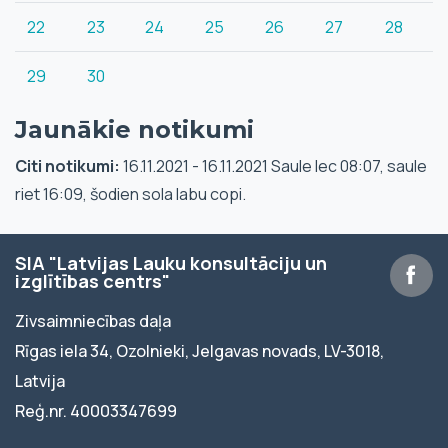
22
23
24
25
26
27
28
29
30
Jaunākie notikumi
Citi notikumi:
16.11.2021 - 16.11.2021 Saule lec 08:07, saule
riet 16:09, šodien sola labu copi.
SIA "Latvijas Lauku konsultāciju un
izglītības centrs"
Zivsaimniecības daļa
Rīgas iela 34, Ozolnieki, Jelgavas novads, LV-3018,
Latvija
Reģ.nr. 40003347699