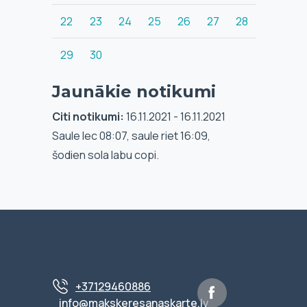
22
23
24
25
26
27
28
29
30
Jaunākie notikumi
Citi notikumi:
16.11.2021 - 16.11.2021
Saule lec 08:07, saule riet 16:09,
šodien sola labu copi.
+37129460886
info@makskeresanaskarte.lv