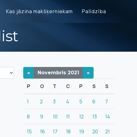
Kas jāzina makšķerniekam
Palīdzība
ist
«
Novembris
2021
»
P
O
T
C
P
S
S
1
2
3
4
5
6
7
8
9
10
11
12
13
14
15
16
17
18
19
20
21