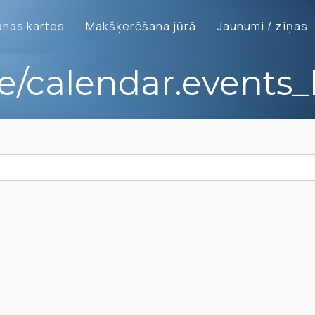
nas kartes
Makšķerēšana jūrā
Jaunumi / ziņas
te/calendar.events_l