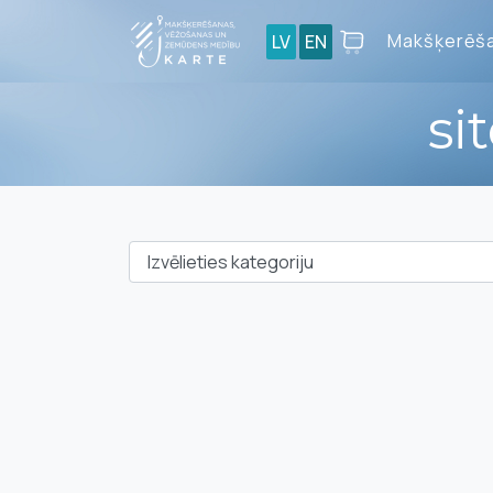
Makšķerēša
LV
EN
si