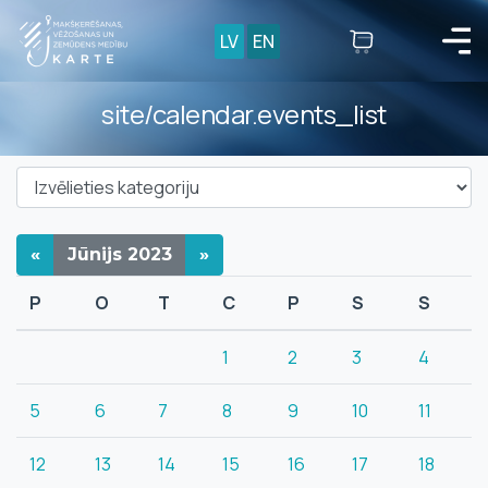
LV
EN
site/calendar.events_list
«
Jūnijs
2023
»
P
O
T
C
P
S
S
1
2
3
4
5
6
7
8
9
10
11
12
13
14
15
16
17
18