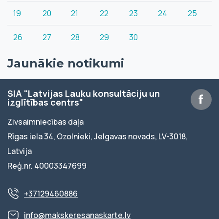
19
20
21
22
23
24
25
26
27
28
29
30
Jaunākie notikumi
SIA "Latvijas Lauku konsultāciju un
izglītības centrs"
Zivsaimniecības daļa
Rīgas iela 34, Ozolnieki, Jelgavas novads, LV-3018,
Latvija
Reģ.nr. 40003347699
+37129460886
info@makskeresanaskarte.lv