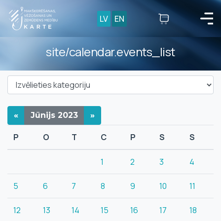
LV
EN
site/calendar.events_list
«
Jūnijs
2023
»
P
O
T
C
P
S
S
1
2
3
4
5
6
7
8
9
10
11
12
13
14
15
16
17
18