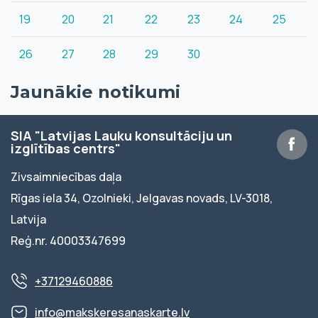
19
20
21
22
23
24
25
26
27
28
29
30
Jaunākie notikumi
SIA "Latvijas Lauku konsultāciju un
izglītības centrs"
Zivsaimniecības daļa
Rīgas iela 34, Ozolnieki, Jelgavas novads, LV-3018,
Latvija
Reģ.nr. 40003347699
+37129460886
info@makskeresanaskarte.lv