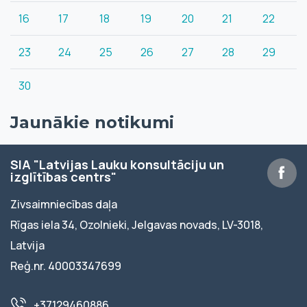
16
17
18
19
20
21
22
23
24
25
26
27
28
29
30
Jaunākie notikumi
SIA "Latvijas Lauku konsultāciju un
izglītības centrs"
Zivsaimniecības daļa
Rīgas iela 34, Ozolnieki, Jelgavas novads, LV-3018,
Latvija
Reģ.nr. 40003347699
+37129460886