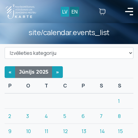
LV
EN
site/calendar.events_list
«
Jūnijs
2025
»
P
O
T
C
P
S
S
1
2
3
4
5
6
7
8
9
10
11
12
13
14
15