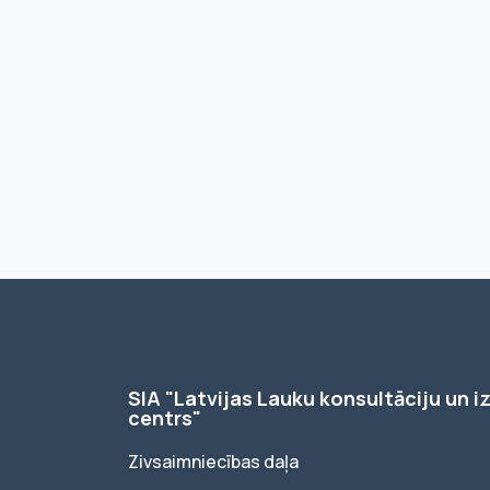
SIA "Latvijas Lauku konsultāciju un iz
centrs"
Zivsaimniecības daļa