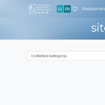
Makšķerēša
LV
EN
si