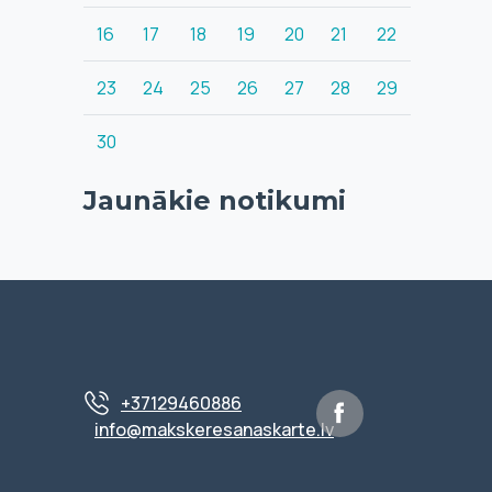
16
17
18
19
20
21
22
23
24
25
26
27
28
29
30
Jaunākie notikumi
+37129460886
info@makskeresanaskarte.lv