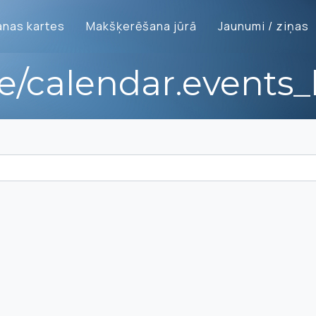
nas kartes
Makšķerēšana jūrā
Jaunumi / ziņas
te/calendar.events_l