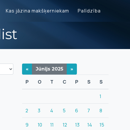
Kas jāzina makšķerniekam
Palīdzība
ist
«
Jūnijs
2025
»
P
O
T
C
P
S
S
1
2
3
4
5
6
7
8
9
10
11
12
13
14
15