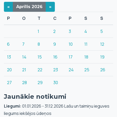
«
Aprīlis
2026
»
P
O
T
C
P
S
S
1
2
3
4
5
6
7
8
9
10
11
12
13
14
15
16
17
18
19
20
21
22
23
24
25
26
27
28
29
30
Jaunākie notikumi
Liegumi:
01.01.2026 - 31.12.2026 Lašu un taimiņu ieguves
liegums iekšējos ūdeņos