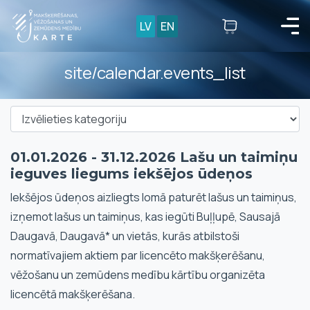
LV
EN
site/calendar.events_list
01.01.2026 - 31.12.2026 Lašu un taimiņu
ieguves liegums iekšējos ūdeņos
Iekšējos ūdeņos aizliegts lomā paturēt lašus un taimiņus,
izņemot lašus un taimiņus, kas iegūti Buļļupē, Sausajā
Daugavā, Daugavā* un vietās, kurās atbilstoši
normatīvajiem aktiem par licencēto makšķerēšanu,
vēžošanu un zemūdens medību kārtību organizēta
licencētā makšķerēšana.