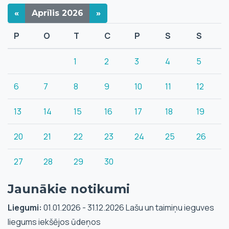
«
Aprīlis
2026
»
P
O
T
C
P
S
S
1
2
3
4
5
6
7
8
9
10
11
12
13
14
15
16
17
18
19
20
21
22
23
24
25
26
27
28
29
30
Jaunākie notikumi
Liegumi:
01.01.2026 - 31.12.2026 Lašu un taimiņu ieguves
liegums iekšējos ūdeņos