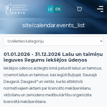
LV
EN
site/calendar.events_list
01.01.2026 - 31.12.2026 Lašu un taimiņu
ieguves liegums iekšējos ūdeņos
Iekšējos ūdeņos aizliegts lomā paturēt lašus un taimiņus,
izņemot lašus un taimiņus, kas iegūti Buļļupē, Sausajā
Daugavā, Daugavā* un vietās, kurās atbilstoši
normatīvajiem aktiem par licencēto makšķerēšanu,
vēžošanu un zemūdens medību kārtību organizēta
licencētā makšķerēšana.