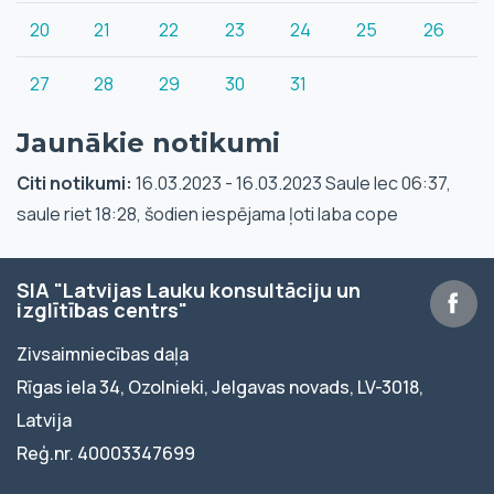
20
21
22
23
24
25
26
27
28
29
30
31
Jaunākie notikumi
Citi notikumi:
16.03.2023 - 16.03.2023 Saule lec 06:37,
saule riet 18:28, šodien iespējama ļoti laba cope
SIA "Latvijas Lauku konsultāciju un
izglītības centrs"
Zivsaimniecības daļa
Rīgas iela 34, Ozolnieki, Jelgavas novads, LV-3018,
Latvija
Reģ.nr. 40003347699