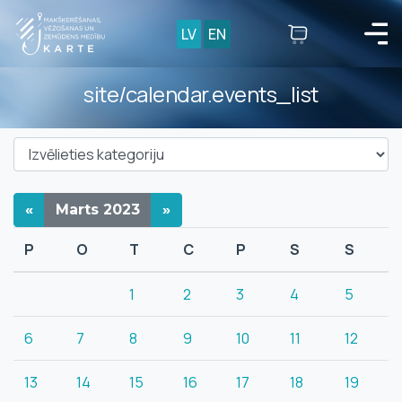
LV
EN
site/calendar.events_list
«
Marts
2023
»
P
O
T
C
P
S
S
1
2
3
4
5
6
7
8
9
10
11
12
13
14
15
16
17
18
19