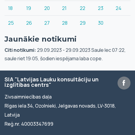
18
19
20
21
22
23
24
25
26
27
28
29
30
Jaunākie notikumi
Citi notikumi:
29.09.2023 - 29.09.2023 Saule lec 07:22,
saule riet 19:05, šodien iespējama laba cope.
SIA "Latvijas Lauku konsultāciju un
izglītības centrs"
Zivsaimniecības daļa
Rīgas iela 34, Ozolnieki, Jelgavas novads, LV-3018,
Latvija
Reģ.nr. 40003347699