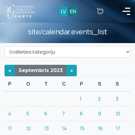
LV
EN
site/calendar.events_list
«
Septembris
2023
»
P
O
T
C
P
S
S
1
2
3
4
5
6
7
8
9
10
11
12
13
14
15
16
17