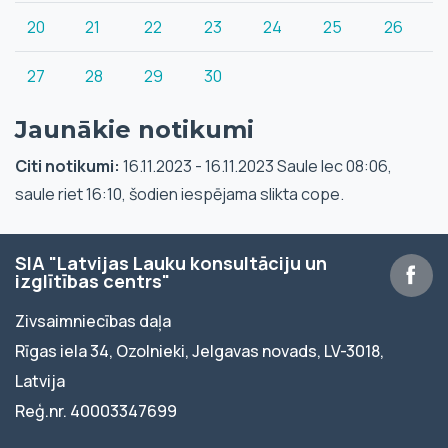
20
21
22
23
24
25
26
27
28
29
30
Jaunākie notikumi
Citi notikumi:
16.11.2023 - 16.11.2023 Saule lec 08:06,
saule riet 16:10, šodien iespējama slikta cope.
SIA "Latvijas Lauku konsultāciju un
izglītības centrs"
Zivsaimniecības daļa
Rīgas iela 34, Ozolnieki, Jelgavas novads, LV-3018,
Latvija
Reģ.nr. 40003347699