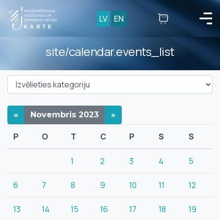
LV
EN
site/calendar.events_list
«
Novembris
2023
»
P
O
T
C
P
S
S
1
2
3
4
5
6
7
8
9
10
11
12
13
14
15
16
17
18
19