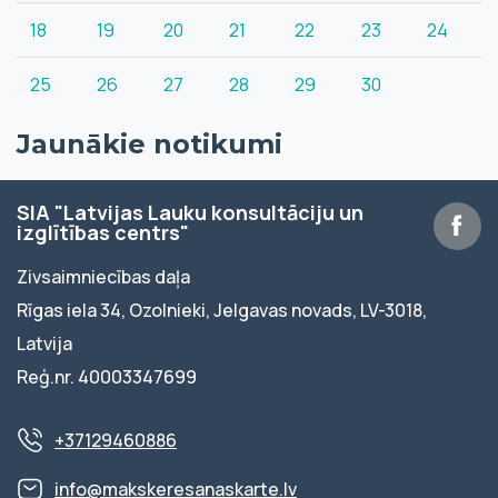
18
19
20
21
22
23
24
25
26
27
28
29
30
Jaunākie notikumi
SIA "Latvijas Lauku konsultāciju un
izglītības centrs"
Zivsaimniecības daļa
Rīgas iela 34, Ozolnieki, Jelgavas novads, LV-3018,
Latvija
Reģ.nr. 40003347699
+37129460886
info@makskeresanaskarte.lv