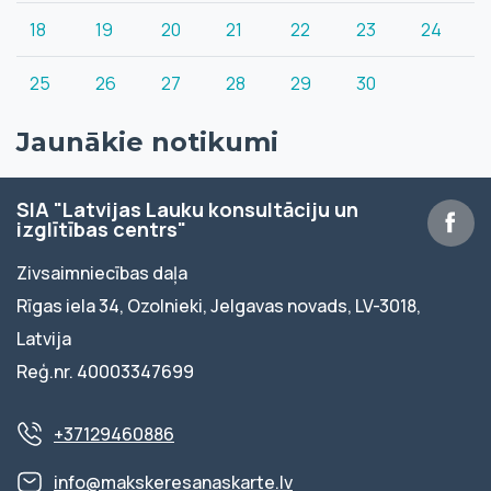
18
19
20
21
22
23
24
25
26
27
28
29
30
Jaunākie notikumi
SIA "Latvijas Lauku konsultāciju un
izglītības centrs"
Zivsaimniecības daļa
Rīgas iela 34, Ozolnieki, Jelgavas novads, LV-3018,
Latvija
Reģ.nr. 40003347699
+37129460886
info@makskeresanaskarte.lv