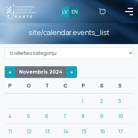
LV
EN
site/calendar.events_list
«
Novembris
2024
»
P
O
T
C
P
S
S
1
2
3
4
5
6
7
8
9
10
11
12
13
14
15
16
17