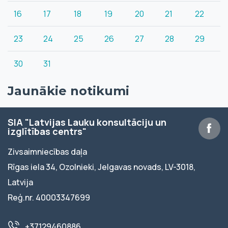
16
17
18
19
20
21
22
23
24
25
26
27
28
29
30
31
Jaunākie notikumi
SIA "Latvijas Lauku konsultāciju un
izglītības centrs"
Zivsaimniecības daļa
Rīgas iela 34, Ozolnieki, Jelgavas novads, LV-3018,
Latvija
Reģ.nr. 40003347699
+37129460886