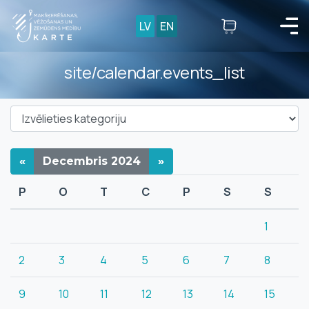
LV
EN
site/calendar.events_list
«
Decembris
2024
»
P
O
T
C
P
S
S
1
2
3
4
5
6
7
8
9
10
11
12
13
14
15