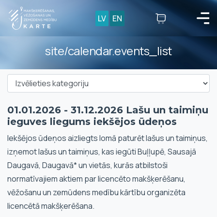
LV
EN
site/calendar.events_list
01.01.2026 - 31.12.2026 Lašu un taimiņu
ieguves liegums iekšējos ūdeņos
Iekšējos ūdeņos aizliegts lomā paturēt lašus un taimiņus,
izņemot lašus un taimiņus, kas iegūti Buļļupē, Sausajā
Daugavā, Daugavā* un vietās, kurās atbilstoši
normatīvajiem aktiem par licencēto makšķerēšanu,
vēžošanu un zemūdens medību kārtību organizēta
licencētā makšķerēšana.