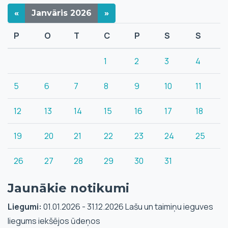
«
Janvāris
2026
»
P
O
T
C
P
S
S
1
2
3
4
5
6
7
8
9
10
11
12
13
14
15
16
17
18
19
20
21
22
23
24
25
26
27
28
29
30
31
Jaunākie notikumi
Liegumi:
01.01.2026 - 31.12.2026 Lašu un taimiņu ieguves
liegums iekšējos ūdeņos