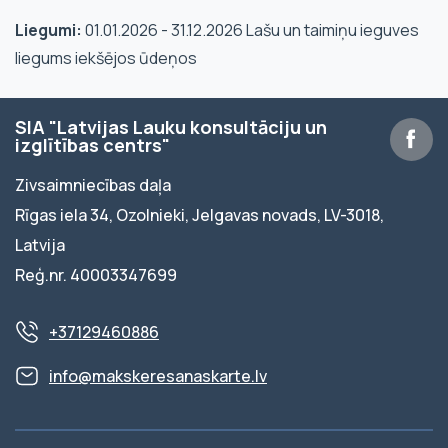
Liegumi:
01.01.2026 - 31.12.2026 Lašu un taimiņu ieguves
liegums iekšējos ūdeņos
SIA "Latvijas Lauku konsultāciju un
izglītības centrs"
Zivsaimniecības daļa
Rīgas iela 34, Ozolnieki, Jelgavas novads, LV-3018,
Latvija
Reģ.nr. 40003347699
+37129460886
info@makskeresanaskarte.lv