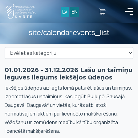
LV
EN
site/calendar.events_list
01.01.2026 - 31.12.2026 Lašu un taimiņu
ieguves liegums iekšējos ūdeņos
Iekšējos ūdeņos aizliegts lomā paturēt lašus un taimiņus,
izņemot lašus un taimiņus, kas iegūti Buļļupē, Sausajā
Daugavā, Daugavā* un vietās, kurās atbilstoši
normatīvajiem aktiem par licencēto makšķerēšanu,
vēžošanu un zemūdens medību kārtību organizēta
licencētā makšķerēšana.