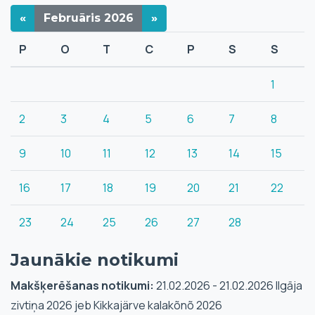
«
Februāris
2026
»
P
O
T
C
P
S
S
1
2
3
4
5
6
7
8
9
10
11
12
13
14
15
16
17
18
19
20
21
22
23
24
25
26
27
28
Jaunākie notikumi
Makšķerēšanas notikumi:
21.02.2026 - 21.02.2026 Ilgāja
zivtiņa 2026 jeb Kikkajärve kalakõnõ 2026