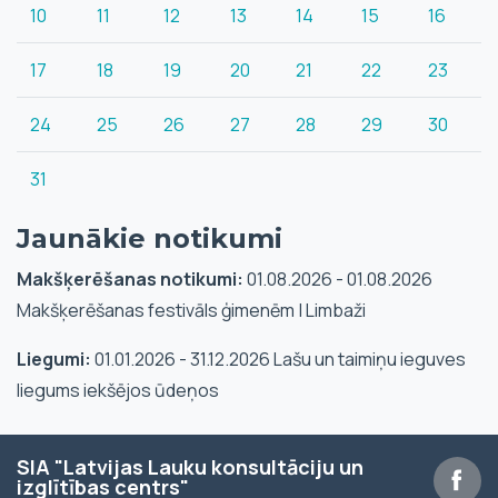
10
11
12
13
14
15
16
17
18
19
20
21
22
23
24
25
26
27
28
29
30
31
Jaunākie notikumi
Makšķerēšanas notikumi:
01.08.2026 - 01.08.2026
Makšķerēšanas festivāls ģimenēm | Limbaži
Liegumi:
01.01.2026 - 31.12.2026 Lašu un taimiņu ieguves
liegums iekšējos ūdeņos
SIA "Latvijas Lauku konsultāciju un
izglītības centrs"