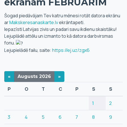
ekrānam FEBRUĀRIM
Šogad piedāvājam Tev katru mēnesi rotāt datora ekrānu
ar
Makskeresanaskarte.lv
ekrāntapeti.
Iepazīsti Latvijas zivis un padari savu ikdienu skaistāku!
Lejuplādē attēlu un izmanto to kā datora darbvirsmas
fonu.
Lejupielādē failu, saite:
https://ej.uz/zgx6
«
Augusts
2026
»
P
O
T
C
P
S
S
1
2
3
4
5
6
7
8
9