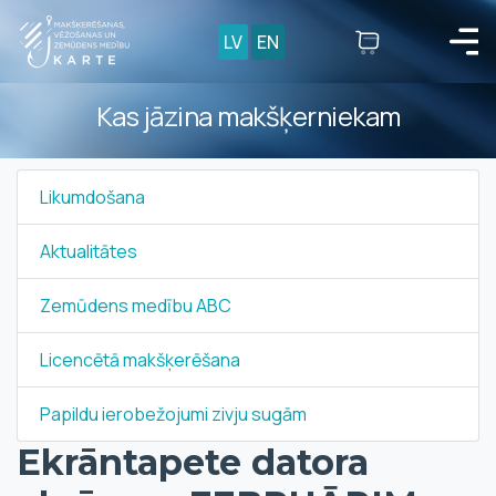
LV
EN
Kas jāzina makšķerniekam
Likumdošana
Aktualitātes
Zemūdens medību ABC
Licencētā makšķerēšana
Papildu ierobežojumi zivju sugām
Ekrāntapete datora