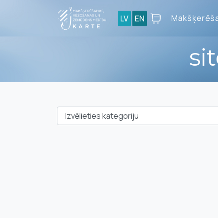
Makšķerēša
LV
EN
si