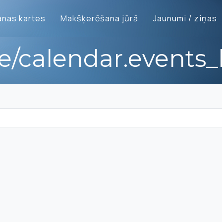
nas kartes
Makšķerēšana jūrā
Jaunumi / ziņas
te/calendar.events_l