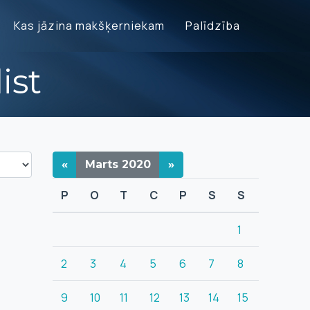
Kas jāzina makšķerniekam
Palīdzība
ist
«
Marts
2020
»
P
O
T
C
P
S
S
1
2
3
4
5
6
7
8
9
10
11
12
13
14
15