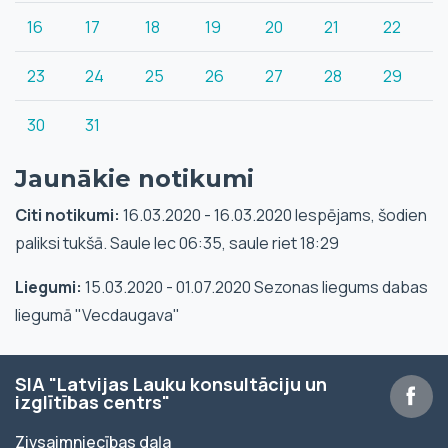
16
17
18
19
20
21
22
23
24
25
26
27
28
29
30
31
Jaunākie notikumi
Citi notikumi:
16.03.2020 - 16.03.2020 Iespējams, šodien
paliksi tukšā. Saule lec 06:35, saule riet 18:29
Liegumi:
15.03.2020 - 01.07.2020 Sezonas liegums dabas
liegumā "Vecdaugava"
SIA "Latvijas Lauku konsultāciju un
izglītības centrs"
Zivsaimniecības daļa