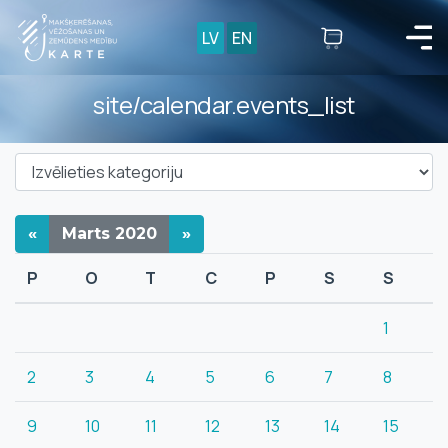
LV
EN
site/calendar.events_list
«
Marts
2020
»
P
O
T
C
P
S
S
1
2
3
4
5
6
7
8
9
10
11
12
13
14
15