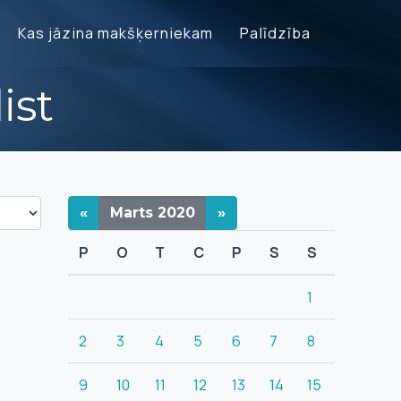
Kas jāzina makšķerniekam
Palīdzība
ist
«
Marts
2020
»
P
O
T
C
P
S
S
1
2
3
4
5
6
7
8
9
10
11
12
13
14
15