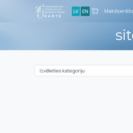
Makšķerēša
LV
EN
si