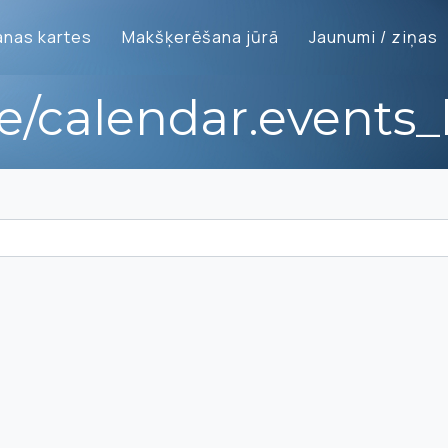
nas kartes
Makšķerēšana jūrā
Jaunumi / ziņas
te/calendar.events_l