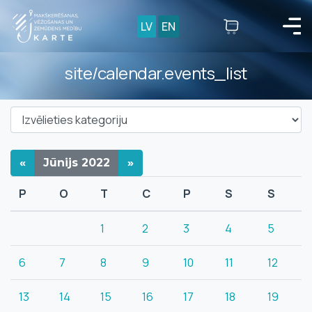
LV
EN
site/calendar.events_list
«
Jūnijs
2022
»
P
O
T
C
P
S
S
1
2
3
4
5
6
7
8
9
10
11
12
13
14
15
16
17
18
19