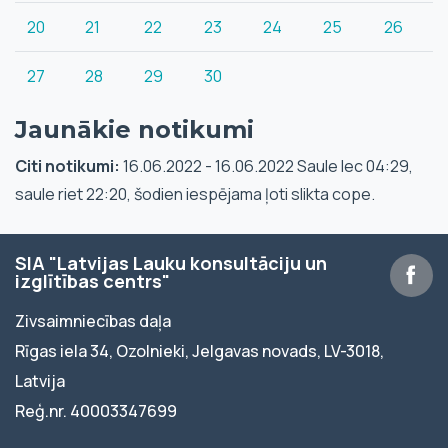
20
21
22
23
24
25
26
27
28
29
30
Jaunākie notikumi
Citi notikumi:
16.06.2022 - 16.06.2022 Saule lec 04:29,
saule riet 22:20, šodien iespējama ļoti slikta cope.
SIA "Latvijas Lauku konsultāciju un
izglītības centrs"
Zivsaimniecības daļa
Rīgas iela 34, Ozolnieki, Jelgavas novads, LV-3018,
Latvija
Reģ.nr. 40003347699