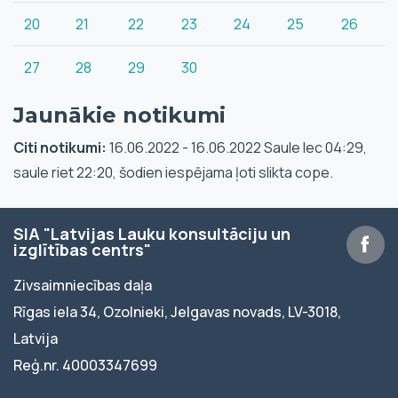
20
21
22
23
24
25
26
27
28
29
30
Jaunākie notikumi
Citi notikumi:
16.06.2022 - 16.06.2022 Saule lec 04:29,
saule riet 22:20, šodien iespējama ļoti slikta cope.
SIA "Latvijas Lauku konsultāciju un
izglītības centrs"
Zivsaimniecības daļa
Rīgas iela 34, Ozolnieki, Jelgavas novads, LV-3018,
Latvija
Reģ.nr. 40003347699