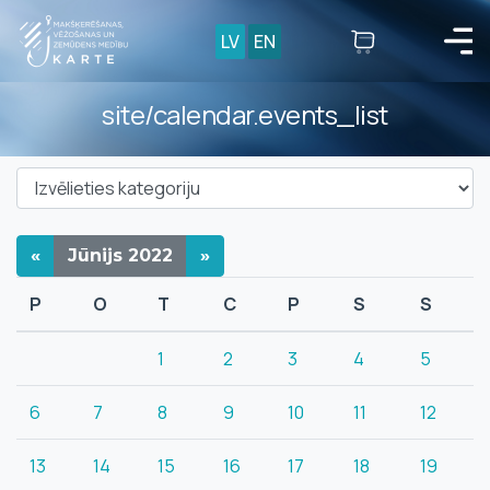
LV
EN
site/calendar.events_list
«
Jūnijs
2022
»
P
O
T
C
P
S
S
1
2
3
4
5
6
7
8
9
10
11
12
13
14
15
16
17
18
19