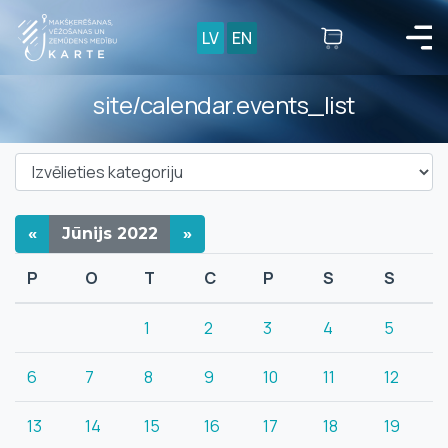
LV
EN
site/calendar.events_list
«
Jūnijs
2022
»
P
O
T
C
P
S
S
1
2
3
4
5
6
7
8
9
10
11
12
13
14
15
16
17
18
19