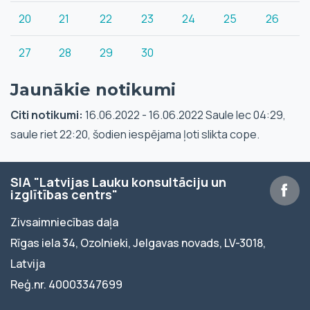
20
21
22
23
24
25
26
27
28
29
30
Jaunākie notikumi
Citi notikumi:
16.06.2022 - 16.06.2022 Saule lec 04:29,
saule riet 22:20, šodien iespējama ļoti slikta cope.
SIA "Latvijas Lauku konsultāciju un
izglītības centrs"
Zivsaimniecības daļa
Rīgas iela 34, Ozolnieki, Jelgavas novads, LV-3018,
Latvija
Reģ.nr. 40003347699