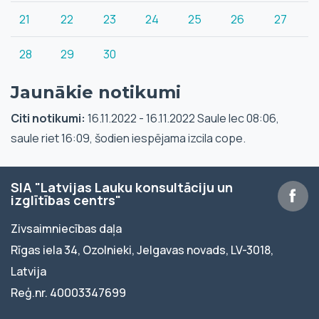
21
22
23
24
25
26
27
28
29
30
Jaunākie notikumi
Citi notikumi:
16.11.2022 - 16.11.2022 Saule lec 08:06,
saule riet 16:09, šodien iespējama izcila cope.
SIA "Latvijas Lauku konsultāciju un
izglītības centrs"
Zivsaimniecības daļa
Rīgas iela 34, Ozolnieki, Jelgavas novads, LV-3018,
Latvija
Reģ.nr. 40003347699