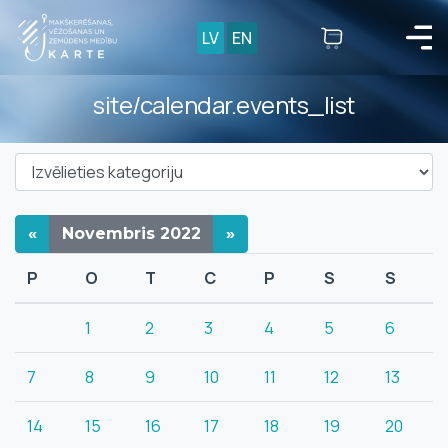
LV
EN
site/calendar.events_list
«
Novembris
2022
»
P
O
T
C
P
S
S
1
2
3
4
5
6
7
8
9
10
11
12
13
14
15
16
17
18
19
20