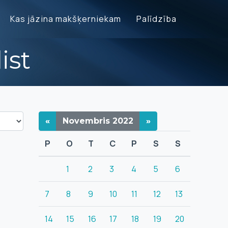
Kas jāzina makšķerniekam
Palīdzība
ist
«
Novembris
2022
»
P
O
T
C
P
S
S
1
2
3
4
5
6
7
8
9
10
11
12
13
14
15
16
17
18
19
20