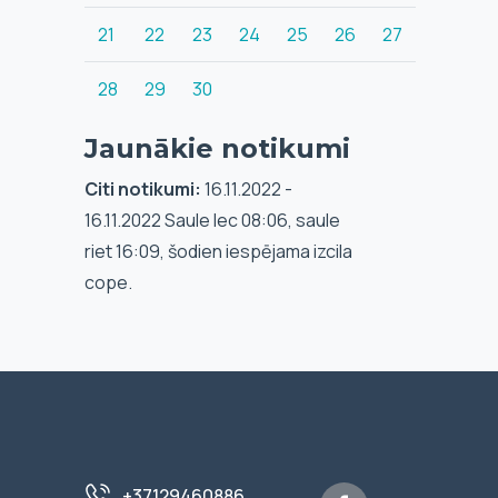
21
22
23
24
25
26
27
28
29
30
Jaunākie notikumi
Citi notikumi:
16.11.2022 -
16.11.2022 Saule lec 08:06, saule
riet 16:09, šodien iespējama izcila
cope.
+37129460886