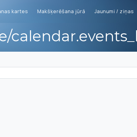
nas kartes
Makšķerēšana jūrā
Jaunumi / ziņas
te/calendar.events_l