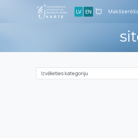
Makšķerēša
LV
EN
si