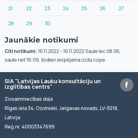
21
22
23
24
25
26
27
28
29
30
Jaunākie notikumi
Citi notikumi:
16.11.2022 - 16.11.2022 Saule lec 08:06,
saule riet 16:09, šodien iespējama izcila cope.
SIA "Latvijas Lauku konsultāciju un
izglītības centrs"
Zivsaimniecības daļa
Rīgas iela 34, Ozolnieki, Jelgavas novads, LV-3018,
Latvija
Reģ.nr. 40003347699