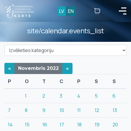
LV
EN
site/calendar.events_list
«
Novembris
2022
»
P
O
T
C
P
S
S
1
2
3
4
5
6
7
8
9
10
11
12
13
14
15
16
17
18
19
20